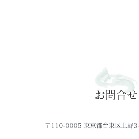
お問合せ
〒110-0005 東京都台東区上野3