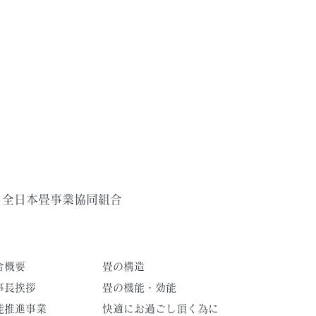
全日本畳事業協同組合
合概要
畳の構造
事長挨拶
畳の機能・効能
能推進事業
快適にお過ごし頂く為に