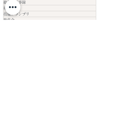
tata
ねむねむ枕
総代会議事録
取材
技能グランプリ
総代会
熊本県産畳表-QRコード付きタグ
決算報告書
抗菌マーク
その他
PDメンバー
京都畳技術競技記念大会
畳のお手入れ
facebook
現代の名工
プレゼントクイズのお知らせ
公共建設工事標準仕様書
品質管理責任者資格更新セミナー
農林水産省（意見交換）
関西ブロック総会
畳表見分け方研修
第7回PD会議
豪華ミニ畳セットプレゼント
講演会のお知らせ