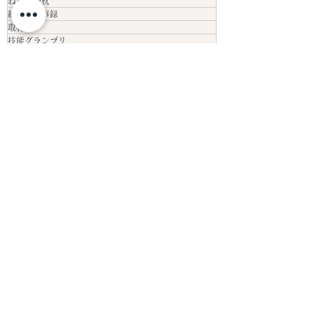
tata
ねむねむ枕
総代会議事録
取材
技能グランプリ
総代会
熊本県産畳表-QRコード付きタグ
決算報告書
抗菌マーク
その他
PDメンバー
京都畳技術競技記念大会
畳のお手入れ
facebook
現代の名工
プレゼントクイズのお知らせ
公共建設工事標準仕様書
品質管理責任者資格更新セミナー
農林水産省（意見交換）
関西ブロック総会
畳表見分け方研修
第7回PD会議
豪華ミニ畳セットプレゼント