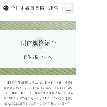
全日本畳事業協同組合
団体規格紹介
団体規格について
全日本畳事業協同組合では、(社)日本建材・住宅設備産
業協会に委託して2004年5月に稲わら本畳(ＪJCMS-
ID5810-2004)を、2008年3月には住宅畳（JCMS-
ⅡD5811-2007)を制定いたしました。この団体規格は
JISA5902には無かった畳の定義を明確にし、畳のグレ