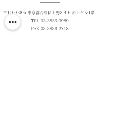
〒110-0005 東京都台東区上野3-4-6 岩上ビル1階
TEL 03-3836-3989
FAX
03-3836-2718
お問合せフォーム
全日本畳事業協同組合
組合概要
畳の構造
理事長挨拶
畳の機能・効能
技能推進事業
快適にお過ごし頂く為に
品質管理事業
畳工事の発注と注意点
保険事業
畳のクレーム事例
広報事業
​おもてなしの美
​団体規格事業
会員ページ