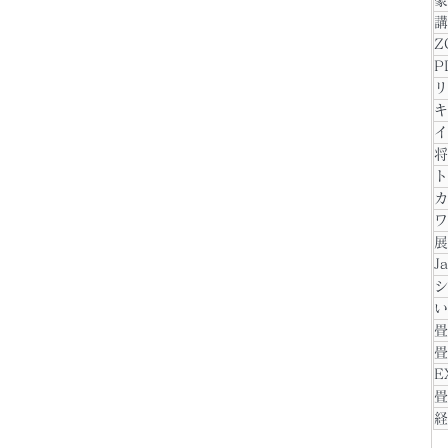
豪
講
Z
P
リ
キ
イ
将
ト
カ
ワ
展
J
シ
い
畳
畳
E
畳
経