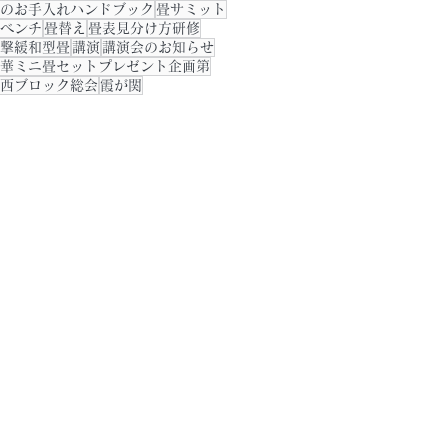
のお手入れハンドブック
畳サミット
ベンチ
畳替え
畳表見分け方研修
撃緩和型畳
講演
講演会のお知らせ
華ミニ畳セットプレゼント企画第
西ブロック総会
霞が関