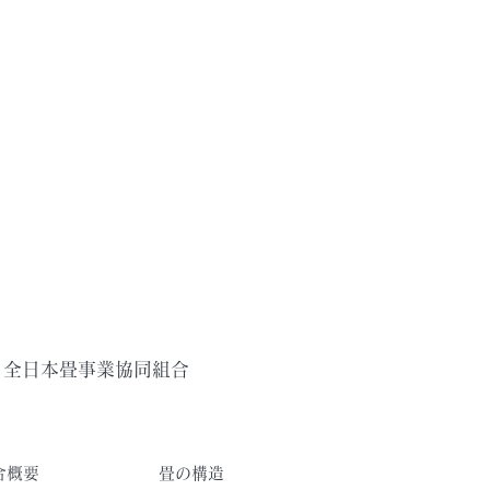
全日本畳事業協同組合
合概要
畳の構造