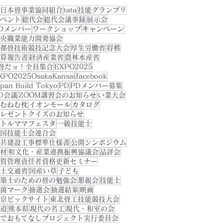
日本畳事業協同組合
tata
技能グランプリ
ベント
総代会
総代会議事録
展示会
Dメンバー
ワークショップ
キャンペーン
央職業能力開発協会
都畳技術競技記念大会
厚生労働省
将棋
算報告書
経済産業省
農林水産省
畳だョ！全員集合
EXPO2025
XPO2025OsakaKansai
facebook
apan Build Tokyo
PD
PDメンバー募集
D会議
ZOOM講習会のお知らせ
い業大会
むねむ枕
イオンモール
カタログ
レゼントクイズのお知らせ
トルママフェスタ
一級技能士
国技能士会連合会
共建設工事標準仕様書
公開シンポジウム
材
和文化・産業連携振興協議会
品評会
質管理責任者資格更新セミナー
土交通省
国産い草
子ども
築士のための畳の勉強会
懇親会
技能士
菌マーク
抽選会
抽選結果
映画
京ビックサイト
東北畳工技能競技大会
道
熊本県
現代の名工
現代・和室の会
でおもてなしプロジェクト実行委員会