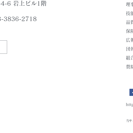
-4-6 岩上ビル1階
理
技
3-3836-2718
品
保
広
​
組
賛
htt
当サ