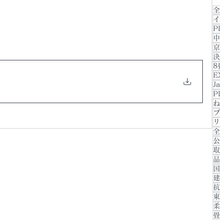
全
イ
P
中
京
決
8
E
J
P
ね
プ
リ
全
公
取
品
国
建
抗
東
柔
畳