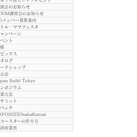
華ミニ畳セットプレゼント
演会のお知らせ
OOM講習会のお知らせ
Dメンバー募集案内
トル・ママフェスタ
ャンペーン
ベント
棋
ピックス
タログ
ークショップ
示会
apan Build Tokyo
ンポジウム
業大会
サミット
ベンチ
XPO2025OsakaKansai
コースターの作り方
済産業省