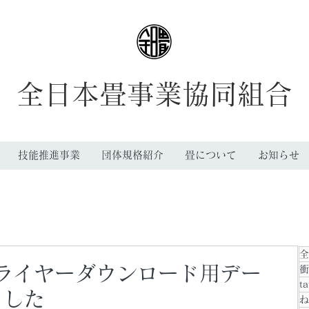
全日本畳事業協同組合
技能推進事業
団体規格紹介
畳について
お知らせ
全
A4フライヤーダウンロード用デー
衝
ta
ました
ね