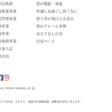
事長挨拶
畳の機能・効能
能推進事業
快適にお過ごし頂く為に
質管理事業
畳工事の発注と注意点
険事業
畳のクレーム事例
報事業
​おもてなしの美
団体規格事業
会員ページ
合加入店
助会員
ps://www.tatami.or.jp
イトの内容、テキスト、画像等の無断転載・無断使用を固く禁じます。