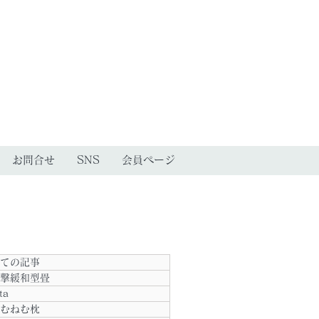
お問合せ
SNS
会員ページ
ての記事
撃緩和型畳
ta
むねむ枕