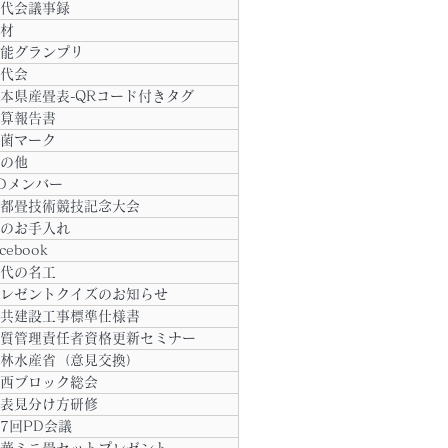
代会議事録
材
能グランプリ
代会
本県産畳表-QRコード付きタグ
算報告書
菌マーク
の他
Dメンバー
都畳技術競技記念大会
のお手入れ
acebook
代の名工
レゼントクイズのお知らせ
共建設工事標準仕様書
質管理責任者資格更新セミナー
林水産省（意見交換）
西ブロック総会
表見分け方研修
7回PD会議