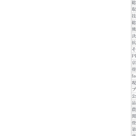
総
取
技
総
熊
決
抗
そ
P
京
畳
f
現
プ
公
品
農
関
畳
第